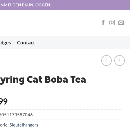
AANMELDEN EN INLOGGEN.
adges
Contact
yring Cat Boba Tea
99
5051173587046
orie:
Sleutelhangers