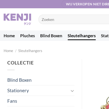
Ga
WIJ VERKOPEN NIET DIR
naar
inhoud
Zoeken
naar:
Home
Pluches
Blind Boxen
Sleutelhangers
Stat
Home
/
Sleutelhangers
COLLECTIE
Blind Boxen
Stationery
Fans