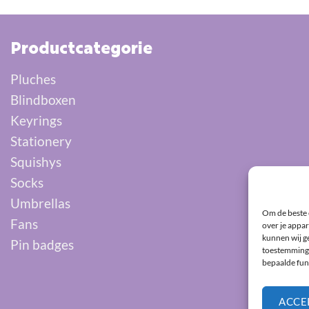
Productcategorie
Pluches
Blindboxen
Keyrings
Stationery
Squishys
Socks
Umbrellas
Om de beste 
Fans
over je appar
kunnen wij ge
Pin badges
toestemming 
bepaalde fun
ACCE