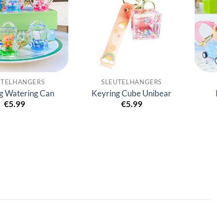
UTELHANGERS
SLEUTELHANGERS
g Watering Can
Keyring Cube Unibear
€
5.99
€
5.99