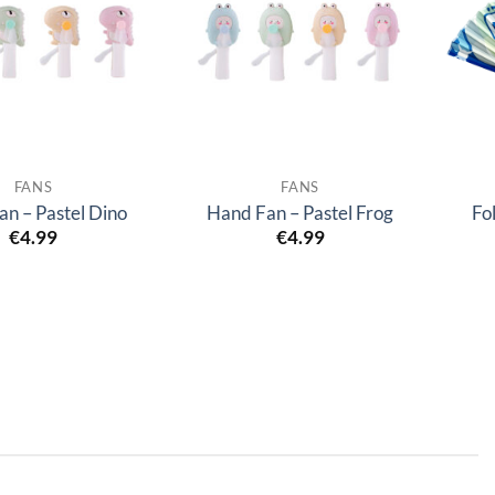
FANS
FANS
n – Pastel Dino
Hand Fan – Pastel Frog
Fo
€
4.99
€
4.99