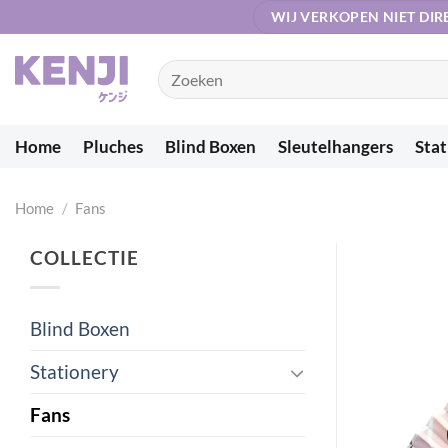
Ga
WIJ VERKOPEN NIET DIR
naar
inhoud
Zoeken
naar:
Home
Pluches
Blind Boxen
Sleutelhangers
Stat
Home
/
Fans
COLLECTIE
Blind Boxen
Stationery
Fans