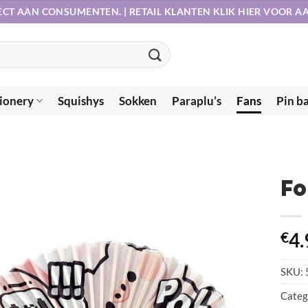
ECT AAN CONSUMENTEN. | RETAIL KLANTEN KLIK HIER VOOR 
ionery
Squishys
Sokken
Paraplu’s
Fans
Pin b
Fo
€
4.
SKU:
Categ