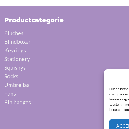
Productcategorie
Pluches
Blindboxen
Keyrings
Stationery
Squishys
Socks
Umbrellas
Om de beste 
Fans
over je appar
kunnen wij ge
Pin badges
toestemming 
bepaalde fun
ACCE