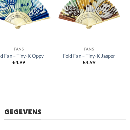
FANS
FANS
ld Fan – Tiny-K Oppy
Fold Fan – Tiny-K Jasper
€
4.99
€
4.99
GEGEVENS