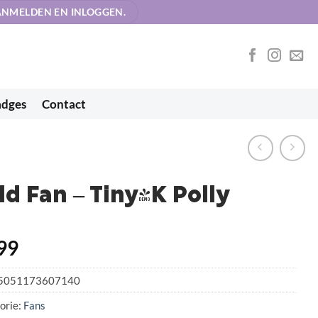
AANMELDEN EN INLOGGEN.
adges
Contact
ld Fan – Tiny-K Polly
99
5051173607140
orie:
Fans