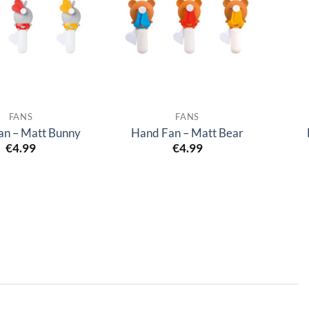
FANS
FANS
an – Matt Bunny
Hand Fan – Matt Bear
€
4.99
€
4.99