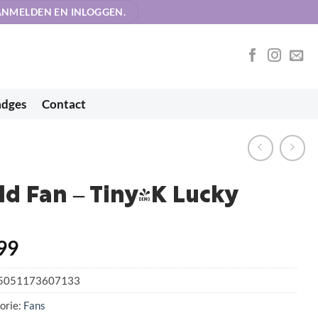
AANMELDEN EN INLOGGEN.
adges
Contact
ld Fan – Tiny-K Lucky
99
5051173607133
orie:
Fans