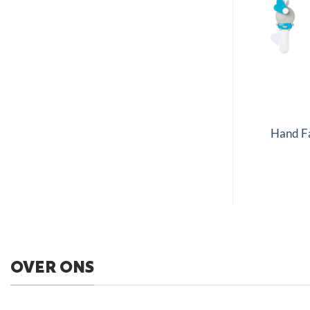
NS
FANS
 – Shark
Hand Fan – Bee
Hand F
99
€
4.99
OVER ONS