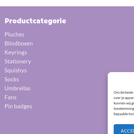
Productcategorie
Pluches
Blindboxen
Keyrings
Stationery
Squishys
Socks
Umbrellas
Om de beste 
Fans
over je appar
kunnen wij ge
Pin badges
toestemming 
bepaalde fun
ACCE