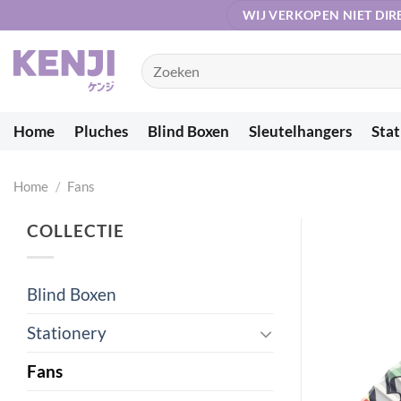
Ga
WIJ VERKOPEN NIET DIR
naar
inhoud
Zoeken
naar:
Home
Pluches
Blind Boxen
Sleutelhangers
Stat
Home
/
Fans
COLLECTIE
Blind Boxen
Stationery
Fans