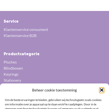
Service
Klantenservice consument
Klantenservice B2B
Productcategorie
Pluches
Blindboxen
Keyrings
Stationery
Squishys
Beheer cookie toestemming
Socks
Umbrellas
Om de beste ervaringen te bieden, gebruiken wij technologieën zoals cookies
Fans
om informatie over je apparaat op te slaan en/of te raadplegen. Door in te
stemmen met deze technologieën kunnen wij gegevens zoals surfgedrag of