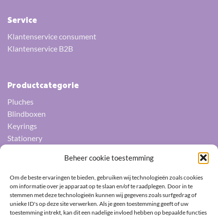
Service
Klantenservice consument
Klantenservice B2B
Productcategorie
Pluches
Blindboxen
Keyrings
Stationery
Squishys
Beheer cookie toestemming
Socks
Umbrellas
Om de beste ervaringen te bieden, gebruiken wij technologieën zoals cookies
Fans
om informatie over je apparaat op te slaan en/of te raadplegen. Door in te
stemmen met deze technologieën kunnen wij gegevens zoals surfgedrag of
Pin badges
unieke ID's op deze site verwerken. Als je geen toestemming geeft of uw
toestemming intrekt, kan dit een nadelige invloed hebben op bepaalde functies