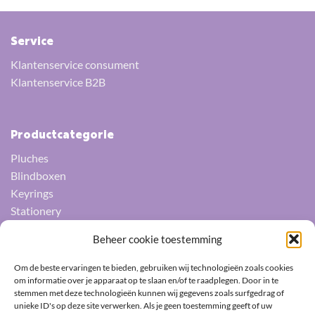
Service
Klantenservice consument
Klantenservice B2B
Productcategorie
Pluches
Blindboxen
Keyrings
Stationery
Squishys
Beheer cookie toestemming
Socks
Umbrellas
Om de beste ervaringen te bieden, gebruiken wij technologieën zoals cookies
Fans
om informatie over je apparaat op te slaan en/of te raadplegen. Door in te
stemmen met deze technologieën kunnen wij gegevens zoals surfgedrag of
Pin badges
unieke ID's op deze site verwerken. Als je geen toestemming geeft of uw