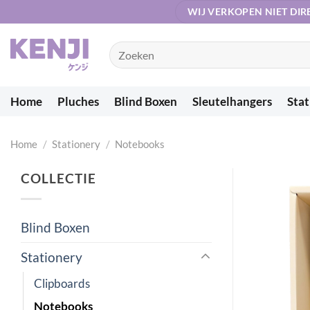
Ga
WIJ VERKOPEN NIET DIR
naar
inhoud
Zoeken
naar:
Home
Pluches
Blind Boxen
Sleutelhangers
Stat
Home
/
Stationery
/
Notebooks
COLLECTIE
Blind Boxen
Stationery
Clipboards
Notebooks