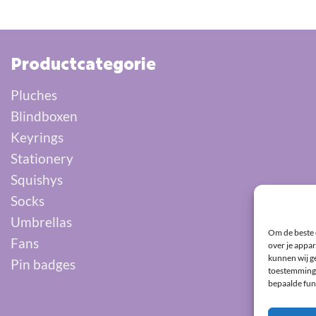
Productcategorie
Pluches
Blindboxen
Keyrings
Stationery
Squishys
Socks
Umbrellas
Om de beste 
Fans
over je appar
kunnen wij ge
Pin badges
toestemming 
bepaalde fun