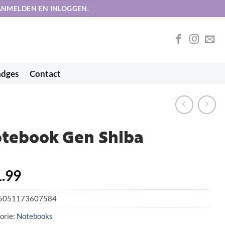
AANMELDEN EN INLOGGEN.
adges
Contact
tebook Gen Shiba
.99
5051173607584
orie:
Notebooks