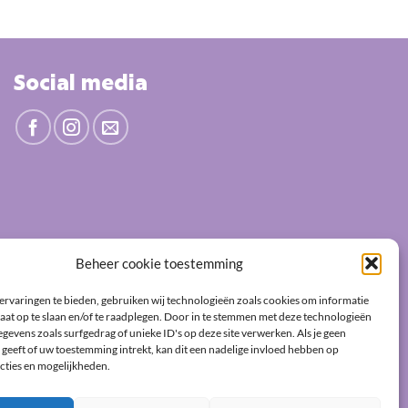
Social media
Beheer cookie toestemming
ervaringen te bieden, gebruiken wij technologieën zoals cookies om informatie
aat op te slaan en/of te raadplegen. Door in te stemmen met deze technologieën
gevens zoals surfgedrag of unieke ID's op deze site verwerken. Als je geen
geeft of uw toestemming intrekt, kan dit een nadelige invloed hebben op
cties en mogelijkheden.